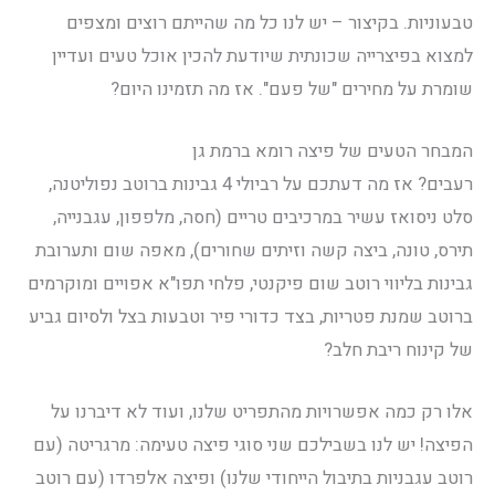
טבעוניות. בקיצור – יש לנו כל מה שהייתם רוצים ומצפים
למצוא בפיצרייה שכונתית שיודעת להכין אוכל טעים ועדיין
שומרת על מחירים "של פעם". אז מה תזמינו היום?
המבחר הטעים של פיצה רומא ברמת גן
רעבים? אז מה דעתכם על רביולי 4 גבינות ברוטב נפוליטנה,
סלט ניסואז עשיר במרכיבים טריים (חסה, מלפפון, עגבנייה,
תירס, טונה, ביצה קשה וזיתים שחורים), מאפה שום ותערובת
גבינות בליווי רוטב שום פיקנטי, פלחי תפו"א אפויים ומוקרמים
ברוטב שמנת פטריות, בצד כדורי פיר וטבעות בצל ולסיום גביע
של קינוח ריבת חלב?
אלו רק כמה אפשרויות מהתפריט שלנו, ועוד לא דיברנו על
הפיצה! יש לנו בשבילכם שני סוגי פיצה טעימה: מרגריטה (עם
רוטב עגבניות בתיבול הייחודי שלנו) ופיצה אלפרדו (עם רוטב