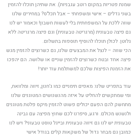
שמנת פטריות במקום רוטב עגבניות). את שתיהן תוכלו להזמין
בשני גדלים – אישי ומשפחתי – אבל תכל'ס? במחירים שלנו
שווה ללכת על המשפחתית בלי לעשות חשבון! וכאמור יש לנו
גם פיצה טבעונית (מרגריטה טבעונית) וגם פיצה מרגריטה ללא
גלוטן. לכולן תוכלו להוסיף תוספות בתשלום.
הכי שווה – לנצל את המבצעים שלנו, גם כשרוצים להזמין מגש
פיצה אחד ובטח כשרוצים להזמין שניים או שלושה. הם יהפכו
את הזמנת הפיצות שלכם למשתלמת עוד יותר!
עוד בתפריט שלנו: מאפים תימניים כמו ג'חנון, זיווה ומלוואח,
ומי שמתקשים להחליט על איזה מהנשנושים המטוגנים שלנו
מתחשק להם הפעם יכולים פשוט להזמין מיקס פלטת מטוגנים
ולנשנש מכולם. ורגע, סיפרנו לכם שחוץ מפיצה עם גבינה
טבעונית יש לנו גם זיווה טבעונית ובייגל טוסט טבעוני? ויש לנו
כמובן גם מבחר גדול של משקאות קלים בגודל אישי